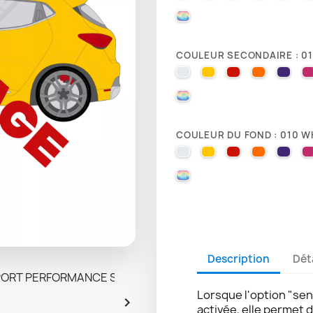
000 HOLOGRAPHIQUE
COULEUR SECONDAIRE : 0
010 WHITE
025 BRIMSTONE YE
031 RED
035 PAST
040 
000 HOLOGRAPHIQUE
COULEUR DU FOND : 010 W
010 WHITE
025 BRIMSTONE YE
031 RED
035 PAST
040 
000 HOLOGRAPHIQUE
Description
Dét
Lorsque l'option "sen

activée, elle permet 