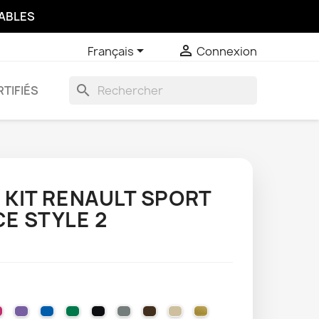
SABLES


Français
Connexion
search
TIFIÉS
KIT RENAULT SPORT
E STYLE 2
LLOW
EL ORANGE
VIOLET
041 PINK
043 LAVENDER
051 GENTIAN BLUE
061 GREEN
070 BLACK
071 GREY
080 BROWN
082 BEIGE
091 GOLD