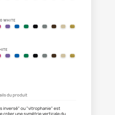
10 WHITE
LLOW
EL ORANGE
VIOLET
041 PINK
043 LAVENDER
051 GENTIAN BLUE
061 GREEN
070 BLACK
071 GREY
080 BROWN
082 BEIGE
091 GOLD
HITE
LLOW
EL ORANGE
VIOLET
041 PINK
043 LAVENDER
051 GENTIAN BLUE
061 GREEN
070 BLACK
071 GREY
080 BROWN
082 BEIGE
091 GOLD
ails du produit
s inversé" ou "vitrophanie" est
de créer une symétrie verticale du