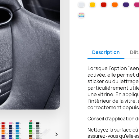
010 WHITE
025 BRIMSTONE YE
031 RED
035 PAST
040 
000 HOLOGRAPHIQUE
Description
Dét
Lorsque l'option "sen
activée, elle permet 
sticker ou du lettrag
particulièrement util
une vitrine. En appliq
l'intérieur de la vitre,
correctement depuis l
Conseil d’application d
Nettoyez la surface où 

assurez-vous qu'elle e