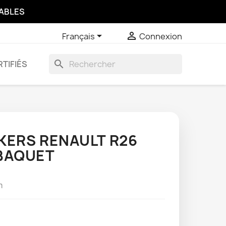
SABLES


Français
Connexion
search
TIFIÉS
CKERS RENAULT R26
 BAQUET
cm