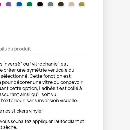
LLOW
EL ORANGE
VIOLET
041 PINK
043 LAVENDER
051 GENTIAN BLUE
061 GREEN
070 BLACK
071 GREY
080 BROWN
082 BEIGE
091 GOLD
ails du produit
s inversé" ou "vitrophanie" est
de créer une symétrie verticale du
e sélectionné. Cette fonction est
e pour décorer une vitre ou concevoir
uant cette option, l'adhésif est collé à
 assurant ainsi qu'il soit vu
'extérieur, sans inversion visuelle.
e nos stickers vinyle :
vous souhaitez appliquer l'autocollant et
st sèche.