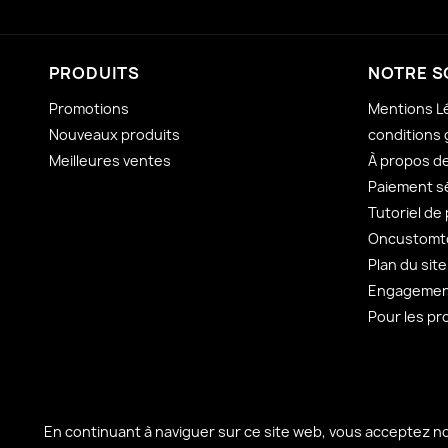
PRODUITS
NOTRE S
Promotions
Mentions L
Nouveaux produits
conditions 
Meilleures ventes
À propos d
Paiement s
Tutoriel de
Oncustomto
Plan du site
Engagement
Pour les pr
En continuant à naviguer sur ce site web, vous acceptez n
En continuant à naviguer sur ce site web, vous acceptez n