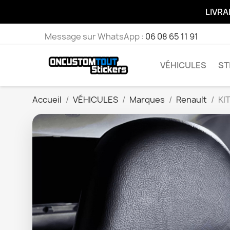
LIVRA
Message sur WhatsApp :
06 08 65 11 91
VÉHICULES
ST
Accueil
VÉHICULES
Marques
Renault
KI