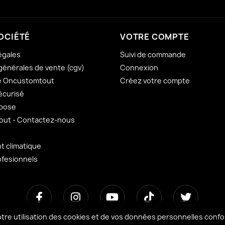
OCIÉTÉ
VOTRE COMPTE
égales
Suivi de commande
générales de vente (cgv)
Connexion
e Oncustomtout
Créez votre compte
écurisé
 pose
ut - Contactez-nous
 climatique
ofesionnels
otre utilisation des cookies et de vos données personnelles con
otre utilisation des cookies et de vos données personnelles con