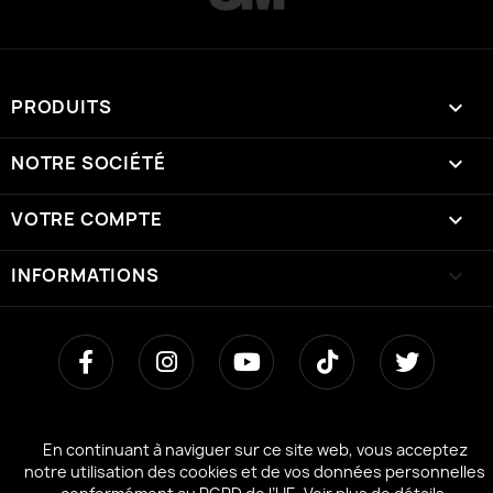
PRODUITS

NOTRE SOCIÉTÉ

VOTRE COMPTE

INFORMATIONS
keyboard_arrow_down
En continuant à naviguer sur ce site web, vous acceptez
En continuant à naviguer sur ce site web, vous acceptez
notre utilisation des cookies et de vos données personnelles
notre utilisation des cookies et de vos données personnelles