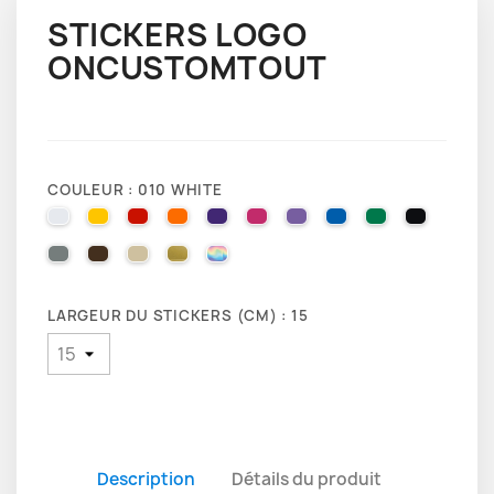
STICKERS LOGO
ONCUSTOMTOUT
COULEUR : 010 WHITE
010 WHITE
025 BRIMSTONE YELLOW
031 RED
035 PASTEL ORANGE
040 VIOLET
041 PINK
043 LAVENDER
051 GENTIAN BLUE
061 GREEN
070 BLA
071 GREY
080 BROWN
082 BEIGE
091 GOLD
000 HOLOGRAPHIQUE
LARGEUR DU STICKERS (CM) : 15
Description
Détails du produit