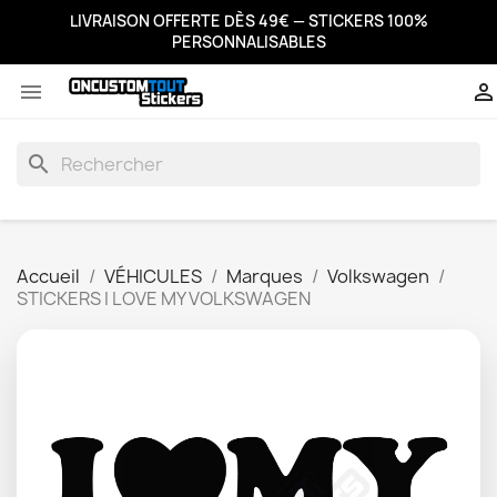
LIVRAISON OFFERTE DÈS 49€ — STICKERS 100%
PERSONNALISABLES


search
Accueil
VÉHICULES
Marques
Volkswagen
STICKERS I LOVE MY VOLKSWAGEN