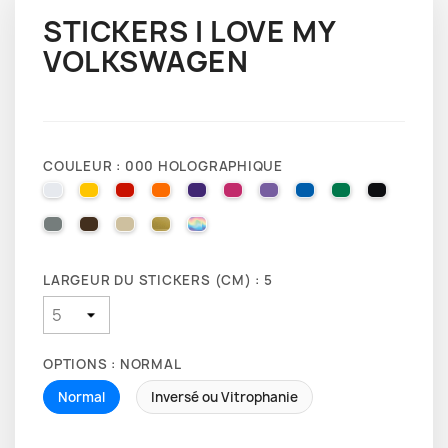
STICKERS I LOVE MY
VOLKSWAGEN
COULEUR : 000 HOLOGRAPHIQUE
010 WHITE
025 BRIMSTONE YELLOW
031 RED
035 PASTEL ORANGE
040 VIOLET
041 PINK
043 LAVENDER
051 GENTIAN BLUE
061 GREEN
070 BLA
071 GREY
080 BROWN
082 BEIGE
091 GOLD
000 HOLOGRAPHIQUE
LARGEUR DU STICKERS (CM) : 5
OPTIONS : NORMAL
Normal
Inversé ou Vitrophanie