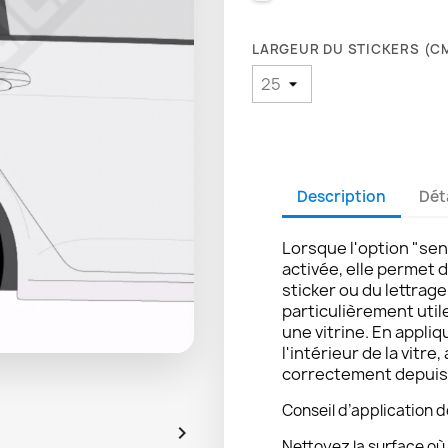
LARGEUR DU STICKERS (CM
Description
Dét
Lorsque l'option "sen
activée, elle permet 
sticker ou du lettrag
particulièrement util
une vitrine. En appliq
l'intérieur de la vitre,
correctement depuis l
Conseil d’application d

Nettoyez la surface où 