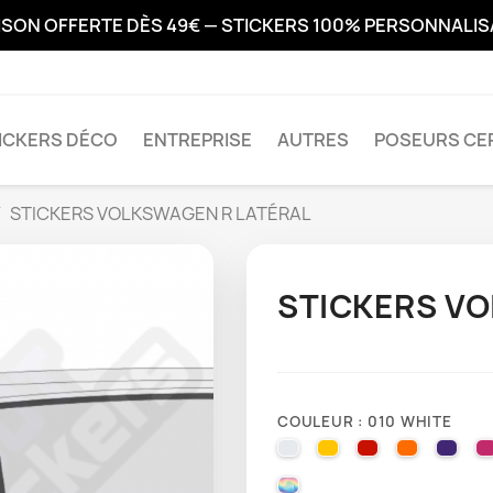
ISON OFFERTE DÈS 49€ — STICKERS 100% PERSONNALI
ICKERS DÉCO
ENTREPRISE
AUTRES
POSEURS CER
STICKERS VOLKSWAGEN R LATÉRAL
STICKERS V
COULEUR : 010 WHITE
010 WHITE
025 BRIMSTONE YE
031 RED
035 PAST
040 
000 HOLOGRAPHIQUE