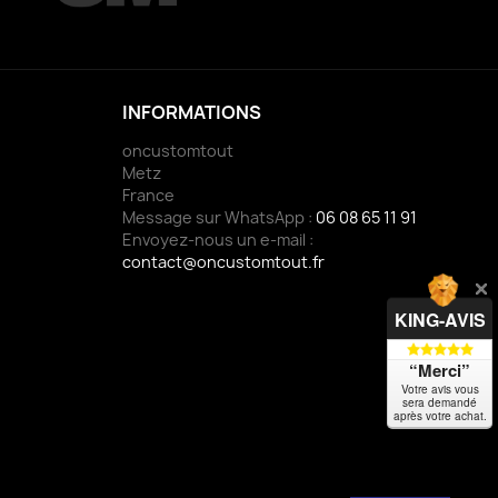
INFORMATIONS
oncustomtout
Metz
France
Message sur WhatsApp :
06 08 65 11 91
Envoyez-nous un e-mail :
contact@oncustomtout.fr
KING-AVIS
“Merci”
Votre avis vous
sera demandé
après votre achat.