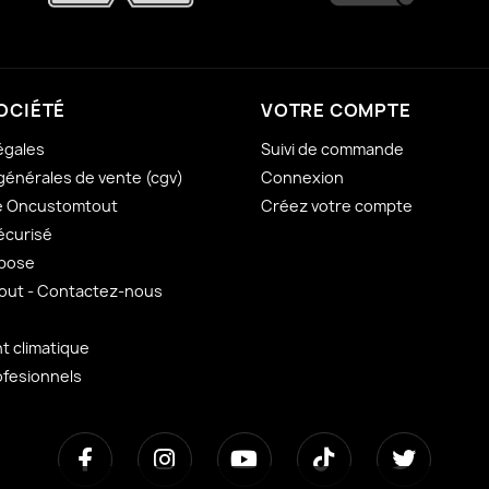
OCIÉTÉ
VOTRE COMPTE
égales
Suivi de commande
générales de vente (cgv)
Connexion
e Oncustomtout
Créez votre compte
écurisé
 pose
ut - Contactez-nous
 climatique
ofesionnels